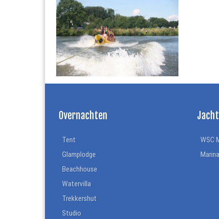
Overnachten
Jach
Tent
WSC 
Glamplodge
Marin
Beachhouse
Watervilla
Trekkershut
Studio