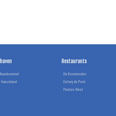
thaven
Restaurants
Maasbommel
De Korenmolen
a Hanzeland
Eeterij de Pont
Pirates-Nest