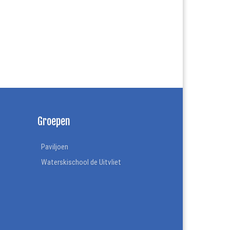
Groepen
Paviljoen
Waterskischool de Uitvliet