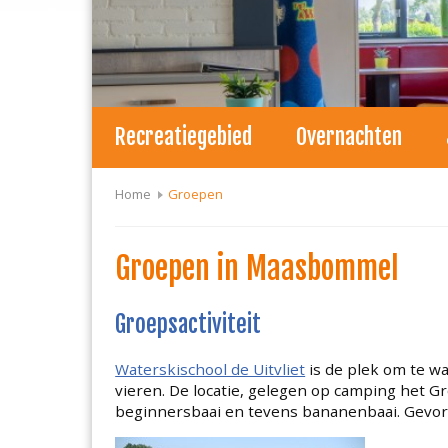
Recreatiegebied
Overnachten
Home
Groepen
Groepen in Maasbommel
Groepsactiviteit
Waterskischool de Uitvliet
is de plek om te wa
vieren. De locatie, gelegen op camping het G
beginnersbaai en tevens bananenbaai. Gevord